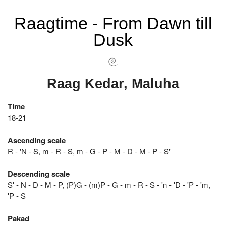
Raagtime - From Dawn till
Dusk
Raag Kedar, Maluha
Time
18-21
Ascending scale
R - 'N - S, m - R - S, m - G - P - M - D - M - P - S'
Descending scale
S' - N - D - M - P, (P)G - (m)P - G - m - R - S - 'n - 'D - 'P - 'm,
'P - S
Pakad